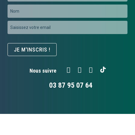
Nom
Inscription
à
notre
newsletter
JE M'INSCRIS !
:
Nous suivre
03 87 95 07 64