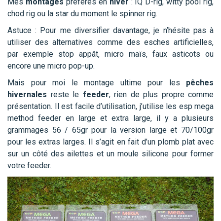
Mes
montages
préférés en
hiver
: IQ D-rig, witty pool rig,
chod rig ou la star du moment le spinner rig.
Astuce : Pour me diversifier davantage, je n’hésite pas à
utiliser des alternatives comme des esches artificielles,
par exemple stop appât, micro maïs, faux asticots ou
encore une micro pop-up.
Mais pour moi le montage ultime pour les
pêches
hivernales
reste le
feeder
, rien de plus propre comme
présentation. Il est facile d’utilisation, j’utilise les esp mega
method feeder en large et extra large, il y a plusieurs
grammages 56 / 65gr pour la version large et 70/100gr
pour les extras larges. Il s’agit en fait d’un plomb plat avec
sur un côté des ailettes et un moule silicone pour former
votre feeder.