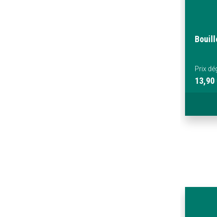
Bouill
Prix dé
13,90