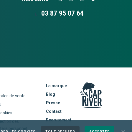
03 87 95 07 64
La marque
Blog
rales de vente
Presse
s
Contact
cookies
Recrutement
tection des
tère personnel
RER LES COOKIES
TOUT REFUSER
ACCEPTER