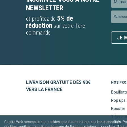
NEWSLETTER
Inscripti
5% de
et profitez de
à
réduction
sur votre 1ère
notre
commande
newslett
JE M
:
LIVRAISON GRATUITE DÈS 90€
NOS PRO
VERS LA FRANCE
Bouillett
Pop ups
Booster
Tiger nu
Ce site Web nécessite des cookies pour fournir toutes ses fonctionnalités. P
Lampe
cookies, veuillez consulter notre page de
Politique relative aux cookies
. Pour 