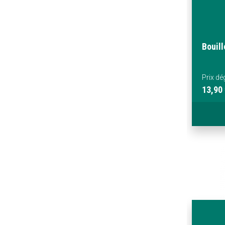
Bouil
Prix dé
13,90