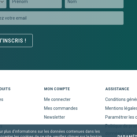
on
er
'INSCRIS !
DUITS
MON COMPTE
ASSISTANCE
es
Me connecter
Conditions géné
Mes commandes
Mentions légale
Newsletter
Paramétrer les 
ts
Politique de pro
our plus d'informations sur les données contenues dans les
données à carac
PARAMÉT
accepter les cookies de ce site, veuillez cliquer sur le bouton