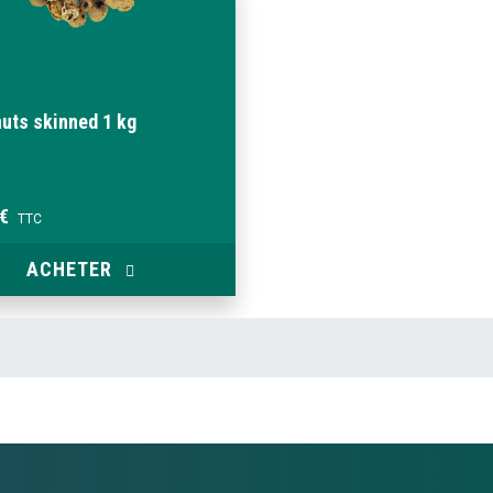
nuts skinned 1 kg
 €
TTC
ACHETER