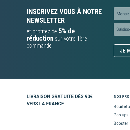
INSCRIVEZ VOUS À NOTRE
Préfixe
NEWSLETTER
Inscripti
5% de
et profitez de
à
réduction
sur votre 1ère
notre
commande
newslett
JE M
:
LIVRAISON GRATUITE DÈS 90€
NOS PRO
VERS LA FRANCE
Bouillett
Pop ups
Booster