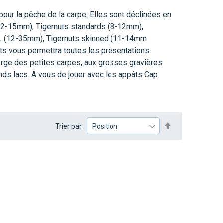
pour la pêche de la carpe. Elles sont déclinées en
e (12-15mm), Tigernuts standards (8-12mm),
XL (12-35mm), Tigernuts skinned (11-14mm
uts vous permettra toutes les présentations
erge des petites carpes, aux grosses gravières
ands lacs. A vous de jouer avec les appâts Cap
PAR
Trier par
ORDRE
DÉCROISSA