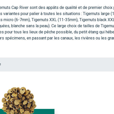
ernuts Cap River sont des appâts de qualité et de premier choix 
s variantes pour palier à toutes les situations : Tigernuts larg
ts micro (6-7mm), Tigernuts XXL (11-35mm), Tigernuts black X
uées, blanche sans la peau). Ce large choix de tailles de Tigern
es pour tous les lieux de pêche possible, du petit étang qui héb
urs spécimens, en passant par les canaux, les rivières ou les gr
e