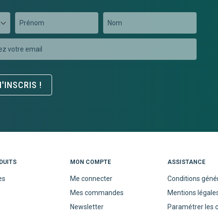
Prénom
Nom
on
er
'INSCRIS !
DUITS
MON COMPTE
ASSISTANCE
es
Me connecter
Conditions géné
Mes commandes
Mentions légale
Newsletter
Paramétrer les 