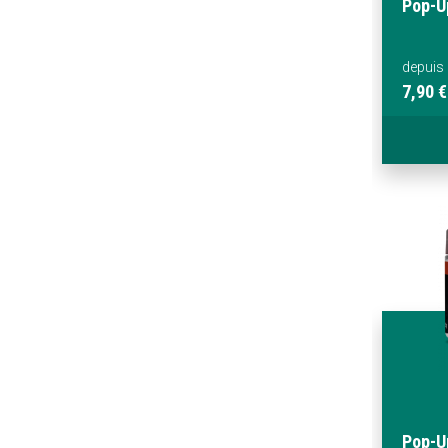
Pop-U
depuis
7,90 €
Pop-U