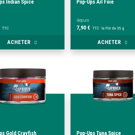
ps Indian Spice
Pop-Ups Ail Foie
depuis
7,90 €
TTC
TTC
le Pot de 35 g
ACHETER
ACHETER
ps Gold Crayfish
Pop-Ups Tuna Spice