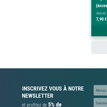
(écre
depuis
7,90 €
INSCRIVEZ VOUS À NOTRE
Préfixe
NEWSLETTER
Inscripti
5% de
et profitez de
à