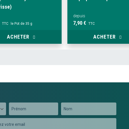
visse)
depuis
7,90 €
TTC
le Pot de 35 g
TTC
ACHETER
ACHETER
Prénom
Nom
on