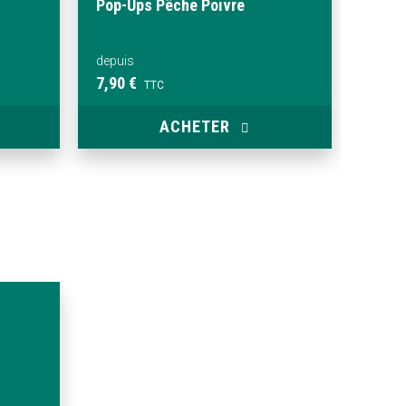
Pop-Ups Pêche Poivre
depuis
7,90 €
TTC
ACHETER