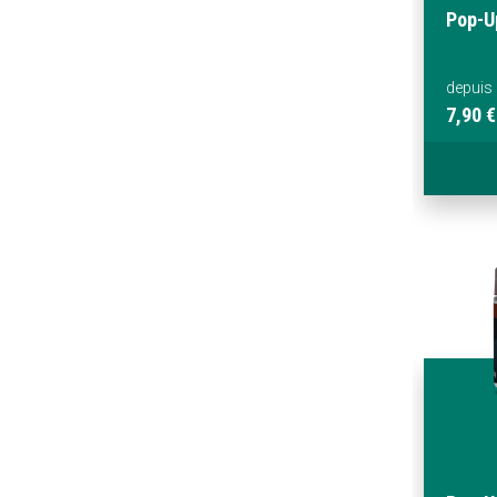
Pop-U
depuis
7,90 €