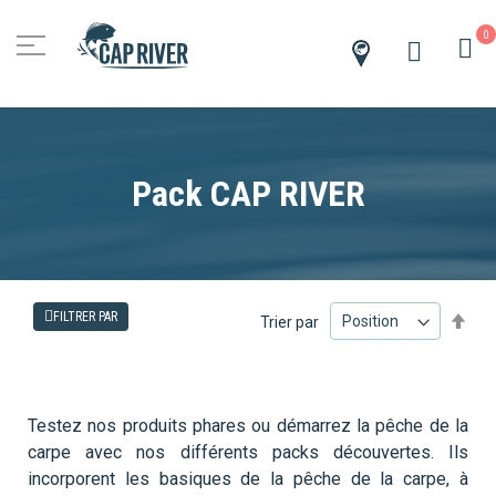
0
M
Trouver
un
revendeur
Pack CAP RIVER
PA
FILTRER PAR
Trier par
OR
DÉ
Testez nos produits phares ou démarrez la pêche de la
carpe avec nos différents packs découvertes. Ils
incorporent les basiques de la pêche de la carpe, à