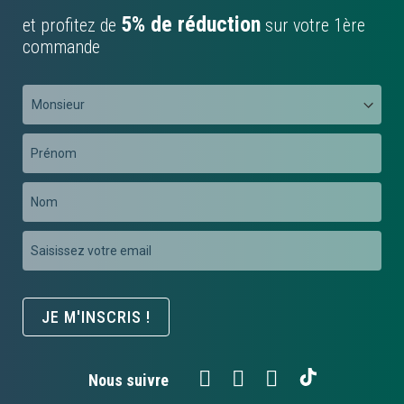
5% de réduction
et profitez de
sur votre 1ère
commande
Préfixe
Prénom
Nom
Inscription
à
notre
newsletter
JE M'INSCRIS !
:
Nous suivre