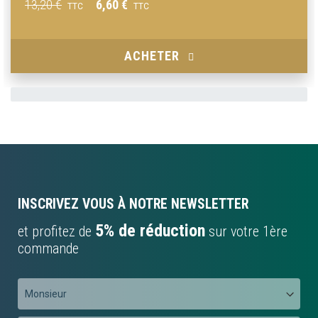
13,20 €
6,60 €
Prix
TTC
TTC
spécial
ACHETER
INSCRIVEZ VOUS À NOTRE NEWSLETTER
5% de réduction
et profitez de
sur votre 1ère
commande
Préfixe