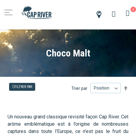
0
M
Trouver
un
revendeur
Choco Malt
PA
FILTRER PAR
Trier par
OR
DÉ
Un nouveau grand classique revisité façon Cap River. Cet
arôme emblématique est à l’origine de nombreuses
captures dans toute l’Europe, ce n’est pas le fruit du