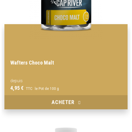
Wafters Choco Malt
depuis
4,95 €
TTC
le Pot de 100 g
ACHETER