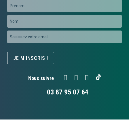
Prénom
Nom
Inscription
à
notre
newsletter
JE M'INSCRIS !
:
Nous suivre
03 87 95 07 64