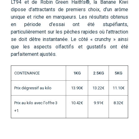
LT94 et de Robin Green Haith’s®, la Banane Kiwi
dipose d'attractants de premiers choix, d'un arôme
unique et riche en marqueurs. Les résultats obtenus
en période d'essai ont été stupéfiants,
particulièrement sur les pêches rapides où l'attraction
se doit dêtre instantanée. Le côté « crunchy » ainsi
que les aspects olfactifs et gustatifs ont été
parfaitement ajustés.
CONTENANCE
1KG
2.5KG
5KG
Prix dégressif au kilo
13.90€
13.22€
11.10€
Prix au kilo avec l'offre 3
10.42€
9.91€
8.32€
+1