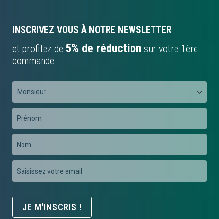
INSCRIVEZ VOUS À NOTRE NEWSLETTER
5% de réduction
et profitez de
sur votre 1ère
commande
Préfixe
Prénom
Nom
Inscription
à
notre
newsletter
JE M'INSCRIS !
: