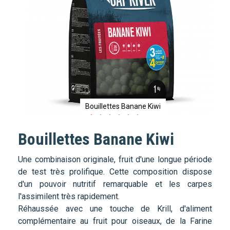
GALERIE
D’IMAGES
Bouillettes Banane Kiwi
Bouillettes Banane Kiwi
PASSER
AU
Une combinaison originale, fruit d'une longue période
DÉBUT
de test très prolifique. Cette composition dispose
DE
d'un pouvoir nutritif remarquable et les carpes
LA
l'assimilent très rapidement.
GALERIE
Réhaussée avec une touche de Krill, d'aliment
D’IMAGES
complémentaire au fruit pour oiseaux, de la Farine